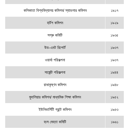
কলিকাতা বিশ্ববিদ্যালয় কমিশন/ স্যাডলার কমিশন
১৯১৭
হার্টগ কমিশন
১৯২৯
সপ্রু কমিটি
১৯৩৫
উড-এবট রিপোর্ট
১৯৩৭
ওয়ার্ধা পরিকল্পনা
১৯৩৭
সার্জেন্ট পরিকল্পনা
১৯৪৪
রাধাকৃষ্ণন কমিশন
১৯৪৮
মুদালিয়ার কমিশন/ মাধ্যমিক শিক্ষা কমিশন
১৯৫২
ইউনিভার্সিটি গ্রান্ট কমিশন
১৯৫৩
হংস মেহতা কমিটি
১৯৬১