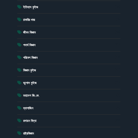
(15)
ইতিহাস কুইজ
(6)
চাকরির খবর
(43)
জীবন বিজ্ঞান
(23)
পদার্থ বিজ্ঞান
(19)
পরিবেশ বিজ্ঞান
(41)
বিজ্ঞান কুইজ
(13)
ভূগোল কুইজ
(1)
মহাদেশ জি.কে.
(4)
ম্যাগাজিন
(20)
রসায়ন বিদ্যা
(17)
রাষ্ট্রবিজ্ঞান