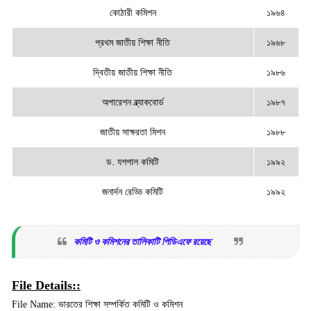
কোঠারী কমিশন
১৯৬৪
প্রথম জাতীয় শিক্ষা নীতি
১৯৬৮
দ্বিতীয় জাতীয় শিক্ষা নীতি
১৯৮৬
অপারেশন ব্ল্যাকবোর্ড
১৯৮৭
জাতীয় সাক্ষরতা মিশন
১৯৮৮
ড. যশপাল কমিটি
১৯৯২
জনার্দন রেড্ডি কমিটি
১৯৯২
কমিটি ও কমিশনের তালিকাটি পিডিএফে রয়েছে
File Details::
File Name: ভারতের শিক্ষা সম্পর্কিত কমিটি ও কমিশন