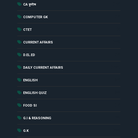
(142)
CA ক্যুইজ
(12)
COMPUTER GK
(2)
CTET
(229)
CURRENT AFFAIRS
(18)
D.EL.ED
(1461)
DAILY CURRENT AFFAIRS
(52)
ENGLISH
(56)
ENGLISH QUIZ
(17)
FOOD SI
(24)
G.I & REASONING
(284)
G.K