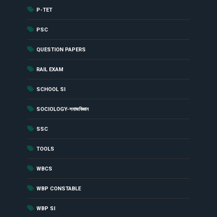
(90)
P-TET
(29)
PSC
(8)
QUESTION PAPERS
(62)
RAIL EXAM
(1)
SCHOOL SI
(1)
SOCIOLOGY-সমাজবিজ্ঞান
(19)
SSC
(1)
TOOLS
(7)
WBCS
(54)
WBP CONSTABLE
(20)
WBP SI