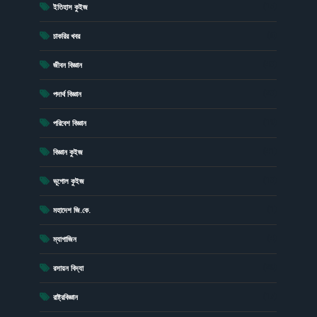
(15)
ইতিহাস কুইজ
(6)
চাকরির খবর
(43)
জীবন বিজ্ঞান
(23)
পদার্থ বিজ্ঞান
(19)
পরিবেশ বিজ্ঞান
(41)
বিজ্ঞান কুইজ
(13)
ভূগোল কুইজ
(1)
মহাদেশ জি.কে.
(4)
ম্যাগাজিন
(20)
রসায়ন বিদ্যা
(17)
রাষ্ট্রবিজ্ঞান