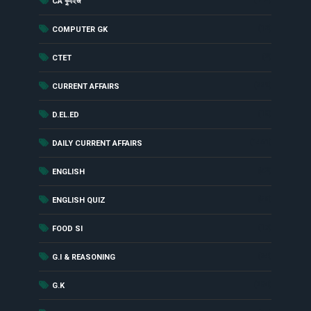
CA ক্যুইজ
(12)
COMPUTER GK
(2)
CTET
(229)
CURRENT AFFAIRS
(18)
D.EL.ED
(1461)
DAILY CURRENT AFFAIRS
(52)
ENGLISH
(56)
ENGLISH QUIZ
(17)
FOOD SI
(24)
G.I & REASONING
(284)
G.K