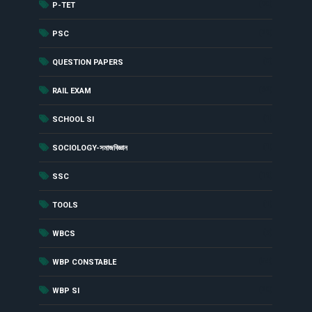
(90)
P-TET
(29)
PSC
(8)
QUESTION PAPERS
(62)
RAIL EXAM
(1)
SCHOOL SI
(1)
SOCIOLOGY-সমাজবিজ্ঞান
(19)
SSC
(1)
TOOLS
(7)
WBCS
(54)
WBP CONSTABLE
(20)
WBP SI