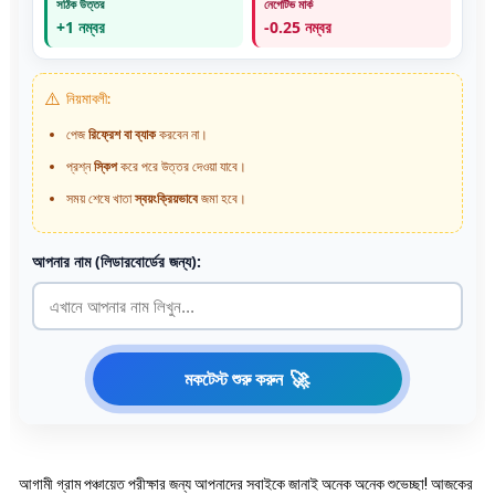
সঠিক উত্তর
নেগেটিভ মার্ক
+1 নম্বর
-0.25 নম্বর
⚠️
নিয়মাবলী:
পেজ
রিফ্রেশ বা ব্যাক
করবেন না।
প্রশ্ন
স্কিপ
করে পরে উত্তর দেওয়া যাবে।
সময় শেষে খাতা
স্বয়ংক্রিয়ভাবে
জমা হবে।
আপনার নাম (লিডারবোর্ডের জন্য):
🚀
মকটেস্ট শুরু করুন
আগামী গ্রাম পঞ্চায়েত পরীক্ষার জন্য আপনাদের সবাইকে জানাই অনেক অনেক শুভেচ্ছা! আজকের