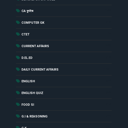
(142)
CA ক্যুইজ
(12)
COMPUTER GK
(2)
CTET
(229)
CURRENT AFFAIRS
(18)
D.EL.ED
(1461)
DAILY CURRENT AFFAIRS
(52)
ENGLISH
(56)
ENGLISH QUIZ
(17)
FOOD SI
(24)
G.I & REASONING
(284)