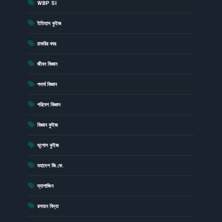
(20)
WBP SI
(15)
ইতিহাস কুইজ
(6)
চাকরির খবর
(43)
জীবন বিজ্ঞান
(23)
পদার্থ বিজ্ঞান
(19)
পরিবেশ বিজ্ঞান
(41)
বিজ্ঞান কুইজ
(13)
ভূগোল কুইজ
(1)
মহাদেশ জি.কে.
(4)
ম্যাগাজিন
(20)
রসায়ন বিদ্যা