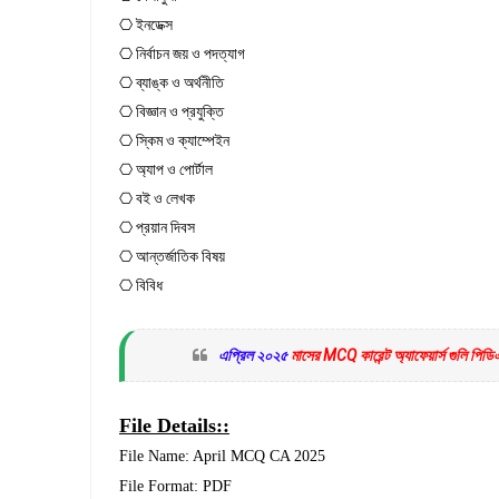
⎔ ইনডেক্স
⎔ নির্বাচন জয় ও পদত্যাগ
⎔ ব্যাঙ্ক ও অর্থনীতি
⎔ বিজ্ঞান ও প্রযুক্তি
⎔ স্কিম ও ক্যাম্পেইন
⎔ অ্যাপ ও পোর্টাল
⎔ বই ও লেখক
⎔ প্রয়ান দিবস
⎔ আন্তর্জাতিক বিষয়
⎔ বিবিধ
এপ্রিল ২০২৫
মাসের MCQ কারেন্ট অ্যাফেয়ার্স গুলি পি
File Details::
File Name: April MCQ CA 2025
File Format: PDF