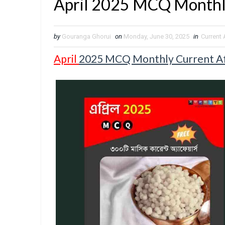
April 2025 MCQ Monthly
by
Gouranga Ghorui
on
Monday, June 30, 2025
in
Current 
April
2025 MCQ Monthly Current Aff