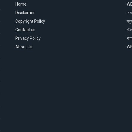
)
Home
WB
Disclaimer
রেলও
)
Copyright Policy
স্ক
)
Contact us
স্ট
Privacy Policy
পাব
)
About Us
WB
)
)
)
)
)
)
)