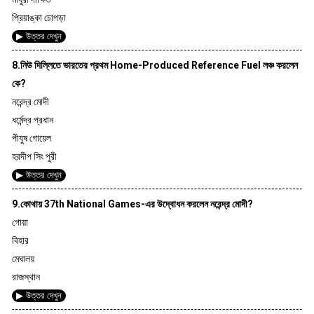
প্রিয়াঙ্কা চোপড়া
▶ উত্তর দেখুন
8.নিউ দিল্লিতে ভারতের প্রথম Home-Produced Reference Fuel লঞ্চ করলেন
কে?
নরেন্দ্র মোদী
ধর্মেন্দ্র প্রধান
পীযুষ গোয়েল
হরদীপ সিং পুরী
▶ উত্তর দেখুন
9.কোথায় 37th National Games-এর উদ্বোধন করলেন নরেন্দ্র মোদী?
গোয়া
বিহার
মেঘালয়
রাজস্থান
▶ উত্তর দেখুন