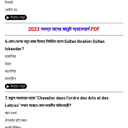
উভয়ই
কেউই নন
▶ উত্তর দেখুন
2023
সমস্ত মাসের কারেন্ট অ্যাফেয়ার্স
PDF
6.কোন দেশের নতুন রাজা হিসাবে নির্বাচিত হলেন Sultan Ibrahim Sultan
Iskandar?
মঙ্গোলিয়া
ইরান
মালেশিয়া
মালদ্বীপ
▶ উত্তর দেখুন
7.ফ্রান্স সরকারের দ্বারা ‘Chevalier dans l’ordre des Arts et des
Lettres’ সম্মান পাচ্ছেন কোন ভারতীয় অভিনেত্রী?
ঋচা চড্ডা
ঐশ্বর্য্য রাই বচ্চন
মাধুরী দীক্ষিত