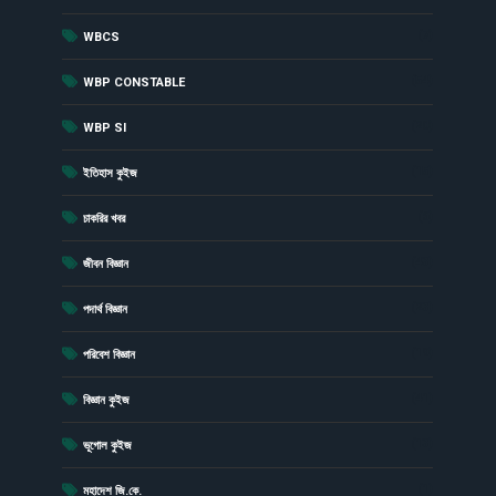
(7)
WBCS
(54)
WBP CONSTABLE
(20)
WBP SI
(15)
ইতিহাস কুইজ
(6)
চাকরির খবর
(43)
জীবন বিজ্ঞান
(23)
পদার্থ বিজ্ঞান
(19)
পরিবেশ বিজ্ঞান
(41)
বিজ্ঞান কুইজ
(13)
ভূগোল কুইজ
(1)
মহাদেশ জি.কে.