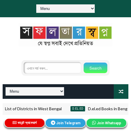
F | List of Districts in West Bengal
D.el.ed Books in Bengali PDF 
D.EL.ED
কারেন্ট অ্যাফেয়ার্স
Join Telegram
Join Whatsapp