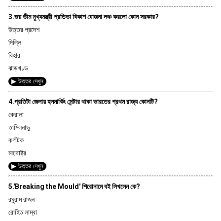
3.জয় ভীম মুখ্যমন্ত্রী প্রতিভা বিকাশ যোজনা লঞ্চ করলো কোন সরকার?
উত্তর প্রদেশ
দিল্লি
বিহার
ঝাড়খণ্ড
▶ উত্তর দেখুন
4.প্রতিটা জেলায় হলমার্কিং সেন্টার থাকা ভারতের প্রথম রাজ্য কোনটি?
কেরালা
তামিলনাড়ু
কর্ণাটক
মহারাষ্ট্র
▶ উত্তর দেখুন
5.'Breaking the Mould' শিরোনামে বই লিখলেন কে?
রঘুরাম রাজন
রোহিত লাম্বা