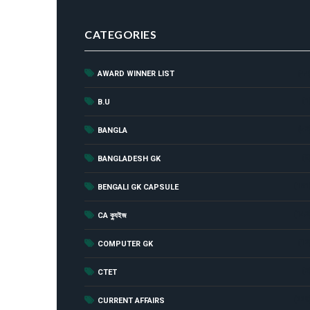
CATEGORIES
AWARD WINNER LIST
(44
(1
B.U
(52
BANGLA
(8
BANGLADESH GK
(181
BENGALI GK CAPSULE
(142
CA ক্যুইজ
(12
COMPUTER GK
(2
CTET
(229
CURRENT AFFAIRS