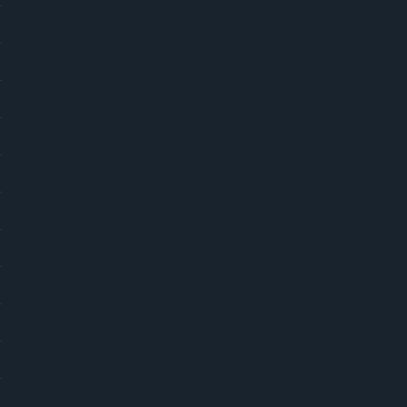
)
)
)
)
)
)
)
)
)
)
)