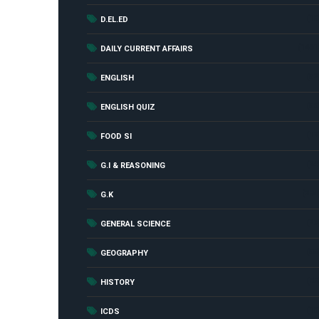
(18
D.EL.ED
(1461
DAILY CURRENT AFFAIRS
(52
ENGLISH
(56
ENGLISH QUIZ
(17
FOOD SI
(24
G.I & REASONING
(284
G.K
(27
GENERAL SCIENCE
(55
GEOGRAPHY
(85
HISTORY
(18
ICDS