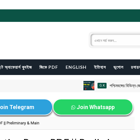
ন্ট অ্যাফেয়ার্স ক্যুইজ
জিকে PDF
ENGLISH
ইতিহাস
ভূগোল
রসায়ন
পশ্চিমবঙ্গের বিভিন্ন জেলার 
G.K
oin Telegram
Join Whatsapp
 || Preliminary & Main