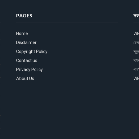
PAGES
সর
)
Home
WB
Disclaimer
রেলও
)
Copyright Policy
স্ক
)
Contact us
স্ট
Privacy Policy
পাব
)
About Us
WB
)
)
)
)
)