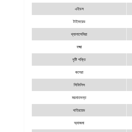
এইডস
টাইফয়েড
থ্যালাসেমিয়া
যক্ষ্মা
দৃষ্টি শক্তি
কলেরা
সিফিলিস
ময়নাতদন্ত
থাইরয়েড
অ্যাজমা