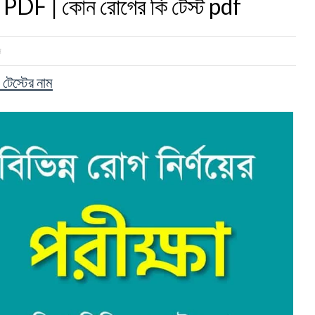
িকা PDF | কোন রোগের কি টেস্ট pdf
ন
টেস্টের নাম