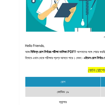
র
Hello Friends,
আজ
বিভিন্ন
রোগ নির্ণয়ের পরীক্ষা তালিকা PDF
টি আপনাদের সঙ্গে শেয়ার করছি
হিসাবে এখান থেকে পরীক্ষায় প্রশ্ন আসতে পারে। যেমন:-
এইডস রোগ নির্ণয়ে ক
কোন রোগের
রোগ
কোভিড ১৯
ক্যান্সার