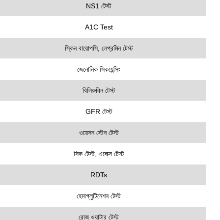
NS1 টেস্ট
A1C Test
স্কিন বায়োপসি, লেপ্রমিন টেস্ট
জেনোনিক সিকয়েন্সিং
বিলিরুবিন টেস্ট
GFR টেস্ট
ওয়েসন স্টেন টেস্ট
সিক টেস্ট, এলেক্স টেস্ট
RDTs
হেমাগ্লুটিনেশন টেস্ট
রোজ ওয়াটার টেস্ট