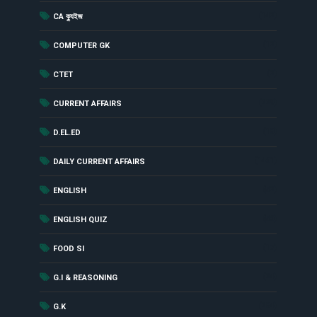
(142)
CA ক্যুইজ
(12)
COMPUTER GK
(2)
CTET
(229)
CURRENT AFFAIRS
(18)
D.EL.ED
(1461)
DAILY CURRENT AFFAIRS
(52)
ENGLISH
(56)
ENGLISH QUIZ
(17)
FOOD SI
(24)
G.I & REASONING
(284)
G.K