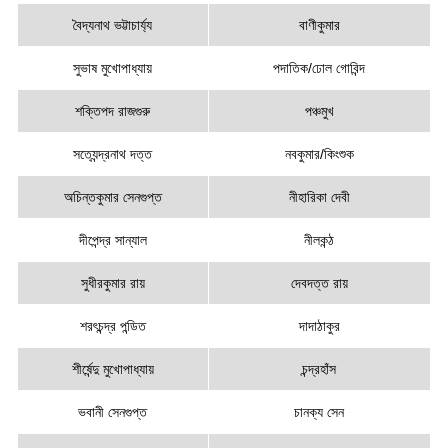
বৈদ্যনাথ ভট্টাচার্য্য
বাণীকুমার
সুভাষ মুখোপাধ্যায়
পদাতিক/ঢোল গোবিন্দ
শক্তিপদ রাজগুরু
পঞ্চমুখ
সত্যেন্দ্রনাথ দত্ত
নবকুমার/কিংশুক
অচিন্তকুমার সেনগুপ্ত
নীহারিকা দেবী
দীপেন্দ্র সান্যাল
নীলকন্ঠ
সুধীরকুমার রায়
দেবদত্ত রায়
শরৎচন্দ্র পন্ডিত
দাদাঠাকুর
শীর্ষেন্দু মুখোপাধ্যায়
চন্দ্রহাঁস
ভবানী সেনগুপ্ত
চানক্য সেন