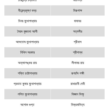
চারুচন্দ্র চক্রবর্তী
জরাসন্ধ
বীরেন্দ্রকৃষ্ণ ভদ্র
বিরূপাক্ষ
বিনয় মুখোপাধ্যায়
যাযাবর
সৈয়দ মুজতবা আলী
সত্যপীর
আশুতোষ মুখোপাধ্যায়
শ্রীবাস
নিখিল সরকার
শ্রীপান্থ
অন্নদাশঙ্কর রায়
লীলাময় রায়
শক্তি চট্টোপাধ্যায়
রূপচাঁদ পক্ষী
প্রভাত কুমার মুখোপাধ্যায়
রাধারানী দেবী
ললিত মুখোপাধ্যায়
বিজ্ঞান ভিক্ষু
অশোক গুপ্ত
বিক্রমাদিত্য