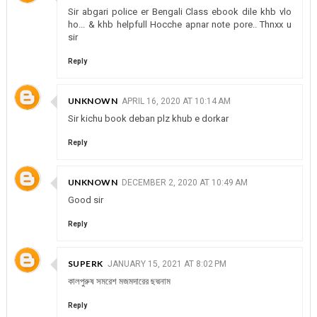
Sir abgari police er Bengali Class ebook dile khb vlo
ho... & khb helpfull Hocche apnar note pore.. Thnxx u
sir
Reply
UNKNOWN
APRIL 16, 2020 AT 10:14 AM
Sir kichu book deban plz khub e dorkar
Reply
UNKNOWN
DECEMBER 2, 2020 AT 10:49 AM
Good sir
Reply
SUPERK
JANUARY 15, 2021 AT 8:02 PM
কালপুরুষ সমরেশ মজমদারের ছদ্মনাম
Reply