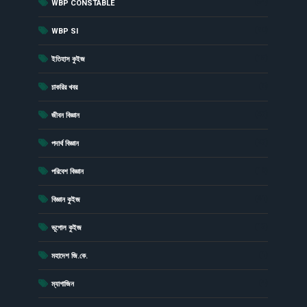
(54)
WBP CONSTABLE
(20)
WBP SI
(15)
ইতিহাস কুইজ
(6)
চাকরির খবর
(43)
জীবন বিজ্ঞান
(23)
পদার্থ বিজ্ঞান
(19)
পরিবেশ বিজ্ঞান
(41)
বিজ্ঞান কুইজ
(13)
ভূগোল কুইজ
(1)
মহাদেশ জি.কে.
(4)
ম্যাগাজিন