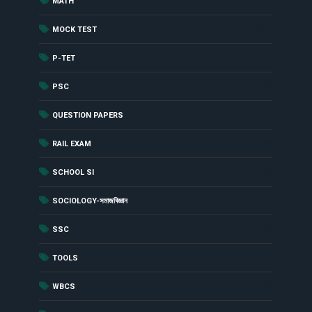
MATH
(417)
MOCK TEST
(90)
P-TET
(29)
PSC
(8)
QUESTION PAPERS
(62)
RAIL EXAM
(1)
SCHOOL SI
(1)
SOCIOLOGY-সমাজবিজ্ঞান
(19)
SSC
(1)
TOOLS
(7)
WBCS