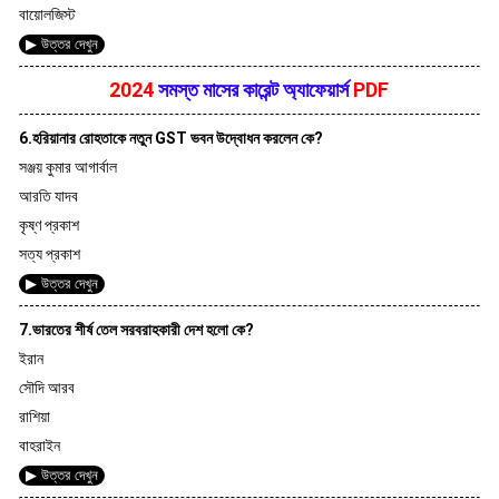
বায়োলজিস্ট
▶ উত্তর দেখুন
2024
সমস্ত মাসের কারেন্ট অ্যাফেয়ার্স
PDF
6.হরিয়ানার রোহতাকে নতুন GST ভবন উদ্বোধন করলেন কে?
সঞ্জয় কুমার আগার্বাল
আরতি যাদব
কৃষ্ণ প্রকাশ
সত্য প্রকাশ
▶ উত্তর দেখুন
7.ভারতের শীর্ষ তেল সরবরাহকারী দেশ হলো কে?
ইরান
সৌদি আরব
রাশিয়া
বাহরাইন
▶ উত্তর দেখুন