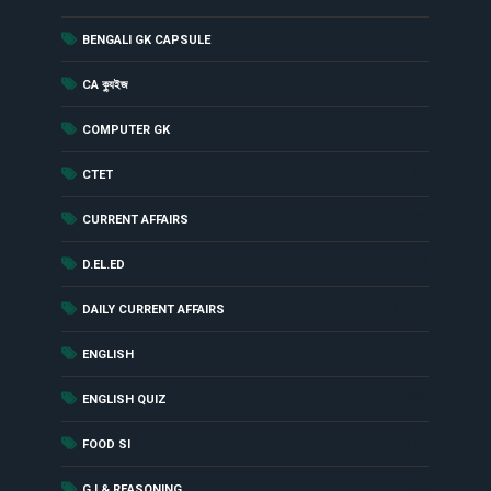
(181)
BENGALI GK CAPSULE
(142)
CA ক্যুইজ
(12)
COMPUTER GK
(2)
CTET
(229)
CURRENT AFFAIRS
(18)
D.EL.ED
(1461)
DAILY CURRENT AFFAIRS
(52)
ENGLISH
(56)
ENGLISH QUIZ
(17)
FOOD SI
(24)
G.I & REASONING