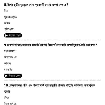
8.বিশ্বে তৃতীয় বৃহত্তম সোনা ক্রয়কারী দেশের তকমা পেল কে?
চীন
সুইজারল্যান্ড
ভারত
শ্রীলঙ্কা
▶ উত্তর দেখুন
9.ভারতে প্রথম কোথাকার রাজাজি টাইগার রিজার্ভে বেসরকারি বায়োস্ফিয়ার তৈরি করা হলো?
মধ্যপ্রদেশ
উত্তরাখণ্ড
আসাম
মহারাষ্ট্র
▶ উত্তর দেখুন
10.কোন রাজ্যের নাগি এবং নাকতি বার্ড স্যাংকচুয়ারি রামসার সাইটের তালিকায় অন্তর্ভুক্ত
হলো?
বিহার
উত্তরাখণ্ড