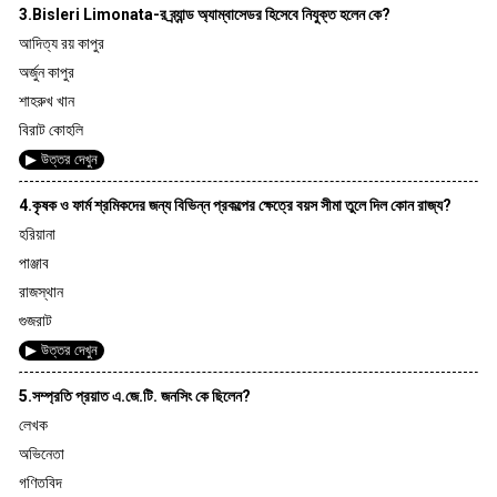
3.Bisleri Limonata-র ব্র্যান্ড অ্যাম্বাসেডর হিসেবে নিযুক্ত হলেন কে?
আদিত্য রয় কাপুর
অর্জুন কাপুর
শাহরুখ খান
বিরাট কোহলি
▶ উত্তর দেখুন
4.কৃষক ও ফার্ম শ্রমিকদের জন্য বিভিন্ন প্রকল্পের ক্ষেত্রে বয়স সীমা তুলে দিল কোন রাজ্য?
হরিয়ানা
পাঞ্জাব
রাজস্থান
গুজরাট
▶ উত্তর দেখুন
5.সম্প্রতি প্রয়াত এ.জে.টি. জনসিং কে ছিলেন?
লেখক
অভিনেতা
গণিতবিদ