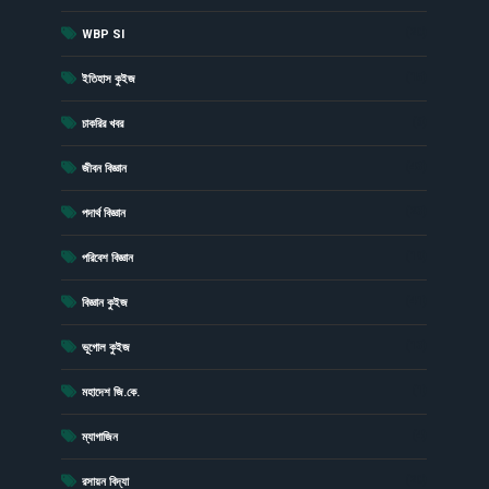
(20)
WBP SI
(15)
ইতিহাস কুইজ
(6)
চাকরির খবর
(43)
জীবন বিজ্ঞান
(23)
পদার্থ বিজ্ঞান
(19)
পরিবেশ বিজ্ঞান
(41)
বিজ্ঞান কুইজ
(13)
ভূগোল কুইজ
(1)
মহাদেশ জি.কে.
(4)
ম্যাগাজিন
(20)
রসায়ন বিদ্যা