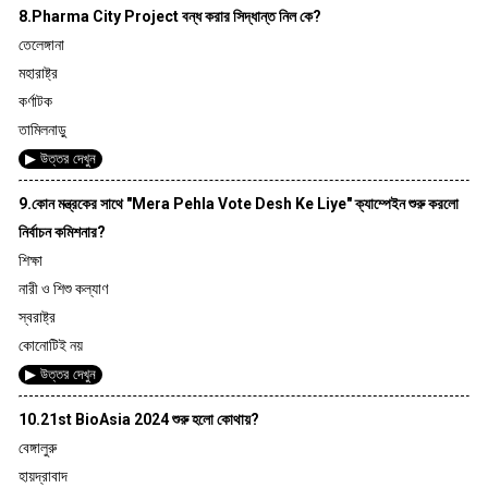
8.Pharma City Project বন্ধ করার সিদ্ধান্ত নিল কে?
তেলেঙ্গানা
মহারাষ্ট্র
কর্ণাটক
তামিলনাড়ু
▶ উত্তর দেখুন
9.কোন মন্ত্রকের সাথে "Mera Pehla Vote Desh Ke Liye" ক্যাম্পেইন শুরু করলো
নির্বাচন কমিশনার?
শিক্ষা
নারী ও শিশু কল্যাণ
স্বরাষ্ট্র
কোনোটিই নয়
▶ উত্তর দেখুন
10.21st BioAsia 2024 শুরু হলো কোথায়?
বেঙ্গালুরু
হায়দ্রাবাদ