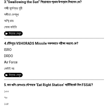
3.“Swallowing the Sun” শিরোনামে প্রথম উপন্যাস লিখলেন কে?
লক্ষ্মী মূর্দেশ্বর পুরী
সঙ্গীতা দেশমুখ
অশ্মি রায়
সোমা মাইতি
▶ উত্তর দেখুন
4.চাঁদিপুরে VSHORADS Missile সফলভাবে পরীক্ষা করলো কে?
ISRO
DRDO
Air Force
কেউই নয়
▶ উত্তর দেখুন
5.কত গুলি রেলওয়ে স্টেশনকে ‘Eat Right Station’ সার্টিফিকেট দিল FSSAI?
১০০
৭০
১১৫