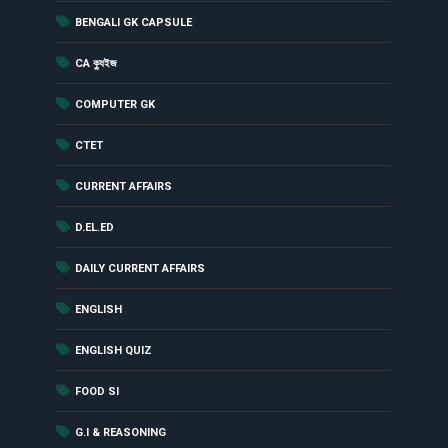
(181)
BENGALI GK CAPSULE
(142)
CA ক্যুইজ
(12)
COMPUTER GK
(2)
CTET
(229)
CURRENT AFFAIRS
(18)
D.EL.ED
(1461)
DAILY CURRENT AFFAIRS
(52)
ENGLISH
(56)
ENGLISH QUIZ
(17)
FOOD SI
(24)
G.I & REASONING