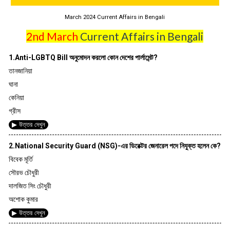
March 2024 Current Affairs in Bengali
2nd March
Current Affairs in Bengali
1.Anti-LGBTQ Bill অনুমোদন করলো কোন দেশের পার্লামেন্ট?
তানজানিয়া
ঘানা
কেনিয়া
গ্রীস
▶ উত্তর দেখুন
2.National Security Guard (NSG)-এর ডিরেক্টর জেনারেল পদে নিযুক্ত হলেন কে?
বিবেক মূর্তি
সৌরভ চৌধুরী
দালজিত সিং চৌধুরী
অশোক কুমার
▶ উত্তর দেখুন