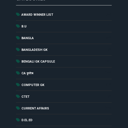
AWARD WINNER LIST
(44)
(1)
B.U
(52)
BANGLA
(8)
BANGLADESH GK
(181)
BENGALI GK CAPSULE
(142)
CA ক্যুইজ
(12)
COMPUTER GK
(2)
CTET
(229)
CURRENT AFFAIRS
(18)
D.EL.ED