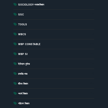
(1)
SOCIOLOGY-সমাজবিজ্ঞান
(19)
SSC
(1)
TOOLS
(7)
WBCS
(54)
WBP CONSTABLE
(20)
WBP SI
(15)
ইতিহাস কুইজ
(6)
চাকরির খবর
(43)
জীবন বিজ্ঞান
(23)
পদার্থ বিজ্ঞান
(19)
পরিবেশ বিজ্ঞান