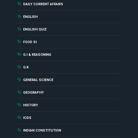
(1461)
DAILY CURRENT AFFAIRS
(52)
ENGLISH
(56)
ENGLISH QUIZ
(17)
FOOD SI
(24)
G.I & REASONING
(284)
G.K
(27)
GENERAL SCIENCE
(55)
GEOGRAPHY
(85)
HISTORY
(18)
ICDS
(27)
INDIAN CONSTITUTION