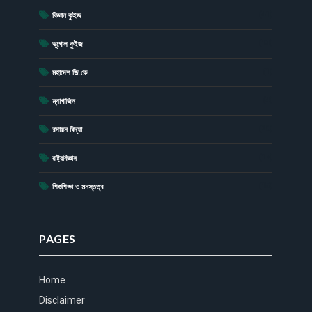
(41)
বিজ্ঞান কুইজ
(13)
ভূগোল কুইজ
(1)
মহাদেশ জি.কে.
(4)
ম্যাগাজিন
(20)
রসায়ন বিদ্যা
(17)
রাষ্ট্রবিজ্ঞান
(15)
শিশুশিক্ষা ও মনস্তত্ব
PAGES
Home
Disclaimer