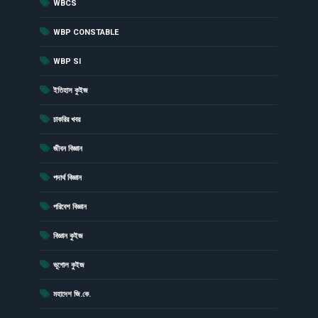
(7)
WBCS
(54)
WBP CONSTABLE
(20)
WBP SI
(15)
ইতিহাস কুইজ
(6)
চাকরির খবর
(43)
জীবন বিজ্ঞান
(23)
পদার্থ বিজ্ঞান
(19)
পরিবেশ বিজ্ঞান
(41)
বিজ্ঞান কুইজ
(13)
ভূগোল কুইজ
(1)
মহাদেশ জি.কে.