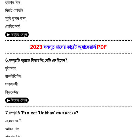
শুবমান গিল
বিরাট কোহলি
সূর্য্য কুমার যাদব
রোহিত শর্মা
▶ উত্তর দেখুন
2023
সমস্ত মাসের কারেন্ট অ্যাফেয়ার্স
PDF
6.সম্প্রতি প্রয়াত বিশান সিং বেডি কে ছিলেন?
ফুটবলার
রাজনীতিবিদ
সমাজকর্মী
ক্রিকেটার
▶ উত্তর দেখুন
7.সম্প্রতি 'Project 'Udbhav' লঞ্চ করলেন কে?
নরেন্দ্র মোদী
অমিত শাহ
রাজনাথ সিং