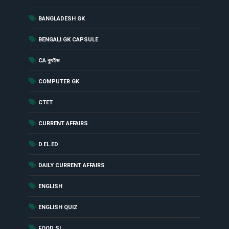
(8)
BANGLADESH GK
(181)
BENGALI GK CAPSULE
(142)
CA ক্যুইজ
(12)
COMPUTER GK
(2)
CTET
(230)
CURRENT AFFAIRS
(18)
D.EL.ED
(1461)
DAILY CURRENT AFFAIRS
(52)
ENGLISH
(56)
ENGLISH QUIZ
(17)
FOOD SI