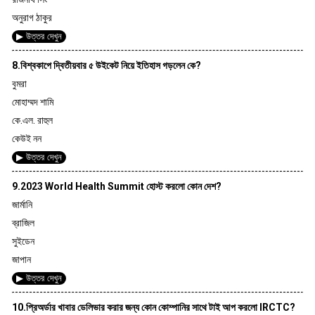
অনুরাগ ঠাকুর
▶ উত্তর দেখুন
8.বিশ্বকাপে দ্বিতীয়বার ৫ উইকেট নিয়ে ইতিহাস গড়লেন কে?
বুমরা
মোহাম্মদ শামি
কে.এল. রাহুল
কেউই নন
▶ উত্তর দেখুন
9.2023 World Health Summit হোস্ট করলো কোন দেশ?
জার্মানি
ব্রাজিল
সুইডেন
জাপান
▶ উত্তর দেখুন
10.প্রিঅর্ডার খাবার ডেলিভার করার জন্য কোন কোম্পানির সাথে টাই আপ করলো IRCTC?