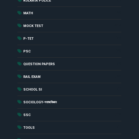
KOLKATA POLICE
(48)
MATH
(417)
MOCK TEST
(90)
P-TET
(29)
PSC
(8)
QUESTION PAPERS
(62)
RAIL EXAM
(1)
SCHOOL SI
(1)
SOCIOLOGY-সমাজবিজ্ঞান
(19)
SSC
(1)
TOOLS