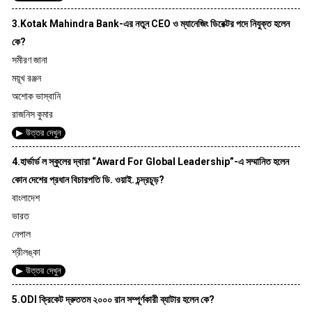
3.Kotak Mahindra Bank-এর নতুন CEO ও ম্যানেজিং ডিরেক্টর পদে নিযুক্ত হলেন
কে?
সমীরণ জানা
ময়ূখ রঞ্জন
অশোক ভাস্বানি
রাজনিস কুমার
▶ উত্তর দেখুন
4.হার্ভার্ড ল স্কুলের দ্বারা “Award For Global Leadership”-এ সম্মানিত হলেন
কোন দেশের প্রধান বিচারপতি ডি. ওয়াই. চন্দ্রচূড়?
বাংলাদেশ
ভারত
নেপাল
শ্রীলঙ্কা
▶ উত্তর দেখুন
5.ODI ক্রিকেট দ্রুততম ২০০০ রান সম্পূর্ণকারী ব্যাটার হলেন কে?