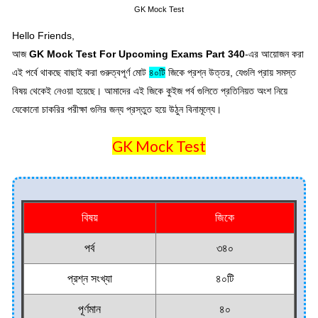
GK Mock Test
Hello Friends,
আজ
GK Mock Test For Upcoming Exams Part 340
-এর আয়োজন করা
এই পর্বে থাকছে বাছাই করা গুরুত্বপূর্ণ মোট
৪০
টি
জিকে
প্রশ্ন উত্তর, যেগুলি প্রায় সমস্ত
বিষয় থেকেই নেওয়া হয়েছে। আমাদের এই জিকে কুইজ পর্ব গুলিতে প্রতিনিয়ত অংশ নিয়ে
যেকোনো চাকরির পরীক্ষা গুলির জন্য প্রস্তুত হয়ে উঠুন বিনামূল্যে।
GK Mock Test
বিষয়
জিকে
পর্ব
৩৪০
প্রশ্ন সংখ্যা
৪০টি
পূর্ণমান
৪০