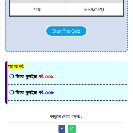
সময়
৬০সে./প্রশ্ন
Start The Quiz
আগের পর্ব:
❍
জিকে ক্যুইজ
পর্ব-৩৩৯
❍
জিকে ক্যুইজ
পর্ব-৩৩৮
বন্ধুদের শেয়ার করুন:↓