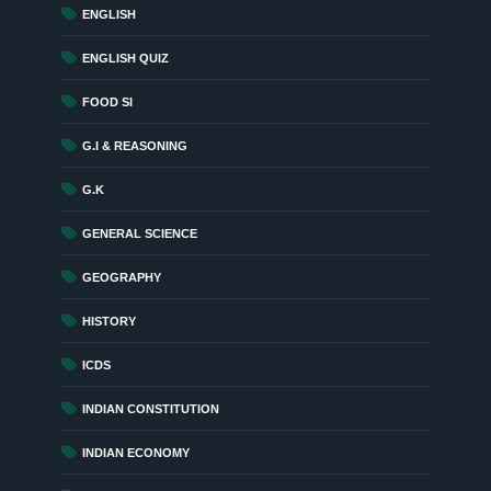
(52)
ENGLISH
(56)
ENGLISH QUIZ
(17)
FOOD SI
(24)
G.I & REASONING
(284)
G.K
(27)
GENERAL SCIENCE
(55)
GEOGRAPHY
(85)
HISTORY
(18)
ICDS
(27)
INDIAN CONSTITUTION
(16)
INDIAN ECONOMY