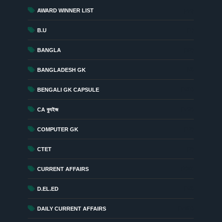
AWARD WINNER LIST
(44)
(1)
B.U
(52)
BANGLA
(8)
BANGLADESH GK
(181)
BENGALI GK CAPSULE
(142)
CA ক্যুইজ
(12)
COMPUTER GK
(2)
CTET
(230)
CURRENT AFFAIRS
(18)
D.EL.ED
(1461)
DAILY CURRENT AFFAIRS