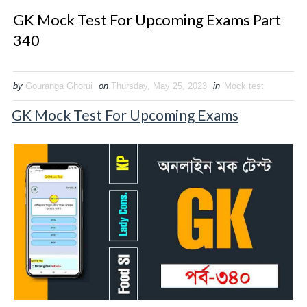
GK Mock Test For Upcoming Exams Part
340
by
Gouranga Ghorui
on
Thursday, May 25, 2023
in
Mock test
GK Mock Test For Upcoming Exams