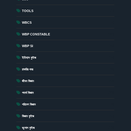
(1)
TOOLS
(7)
WBCS
(54)
WBP CONSTABLE
(20)
WBP SI
(15)
ইতিহাস কুইজ
(6)
চাকরির খবর
(43)
জীবন বিজ্ঞান
(23)
পদার্থ বিজ্ঞান
(19)
পরিবেশ বিজ্ঞান
(41)
বিজ্ঞান কুইজ
(13)
ভূগোল কুইজ