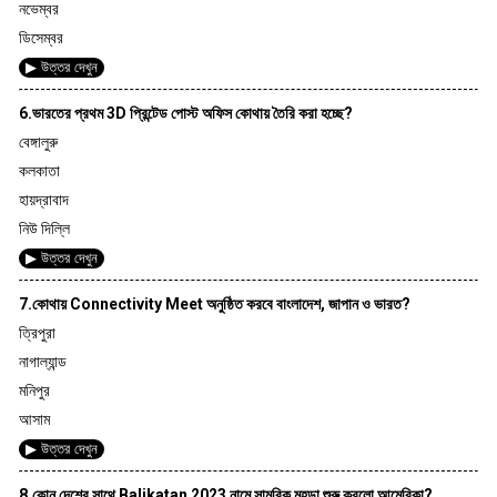
নভেম্বর
ডিসেম্বর
▶ উত্তর দেখুন
6.ভারতের প্রথম 3D প্রিন্টেড পোস্ট অফিস কোথায় তৈরি করা হচ্ছে?
বেঙ্গালুরু
কলকাতা
হায়দ্রাবাদ
নিউ দিল্লি
▶ উত্তর দেখুন
7.কোথায় Connectivity Meet অনুষ্ঠিত করবে বাংলাদেশ, জাপান ও ভারত?
ত্রিপুরা
নাগাল্যান্ড
মনিপুর
আসাম
▶ উত্তর দেখুন
8.কোন দেশের সাথে Balikatan 2023 নামে সামরিক মহড়া শুরু করলো আমেরিকা?