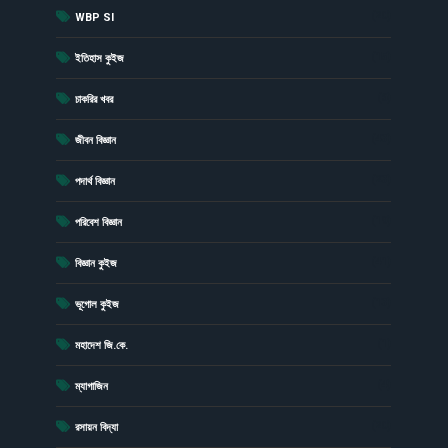
(20)
WBP SI
(15)
ইতিহাস কুইজ
(6)
চাকরির খবর
(43)
জীবন বিজ্ঞান
(23)
পদার্থ বিজ্ঞান
(19)
পরিবেশ বিজ্ঞান
(41)
বিজ্ঞান কুইজ
(13)
ভূগোল কুইজ
(1)
মহাদেশ জি.কে.
(4)
ম্যাগাজিন
(20)
রসায়ন বিদ্যা