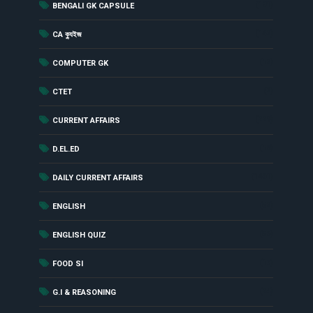
(181)
BENGALI GK CAPSULE
(142)
CA ক্যুইজ
(12)
COMPUTER GK
(2)
CTET
(229)
CURRENT AFFAIRS
(18)
D.EL.ED
(1461)
DAILY CURRENT AFFAIRS
(52)
ENGLISH
(56)
ENGLISH QUIZ
(17)
FOOD SI
(24)
G.I & REASONING