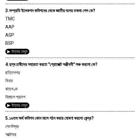
3.সম্প্রতি ইলেকশন কমিশনের থেকে জাতীয় দলের তকমা পেল কে?
TMC
AAP
AGP
BSP
▶ উত্তর দেখুন
4.দুগ্ধ চাষীদের সহায়তা করতে "প্রোজেক্ট সঞ্জীবনী" লঞ্চ করলো কে?
ছত্তিশগড়
বিহার
ঝাড়খণ্ড
হিমাচল প্রদেশ
▶ উত্তর দেখুন
5.১৬তম অর্থ কমিশন কোন মাসে গঠন করার ঘোষণা করলো কেন্দ্র?
সেপ্টেম্বর
অক্টোবর