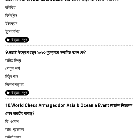
বলিভিয়া
ফিলিপিন্স
ইউক্রেন
ইন্দোনেশিয়া
▶ উত্তর দেখুন
9.মারাঠা উদ্যোগ রত্ন ২০২৩ পুরস্কারে সম্মানিত হলেন কে?
অমিত মিশ্র
গোকুল শর্মা
মিঠুন পাল
নিলেশ সম্বারে
▶ উত্তর দেখুন
10.World Chess Armageddon Asia & Oceania Event টাইটেল জিতলেন
কোন ভারতীয় দাবাড়ু?
ডি. গুকেশ
আর. প্রজ্ঞানন্দ
অনির্বাণ দাস