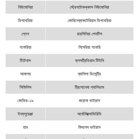
নিউমোনিয়া
স্ট্রেপটোকক্কাস নিউমোনিয়া
ডিপথেরিয়া
কোরিনেব্যাকটেরিয়াম ডিপথেরিয়া
প্লেগ
য়ারসিনিয়া পেসটিস
গনোরিয়া
নিসেরিয়া গনোরি
টিটেনাস
ক্লসট্রিডিয়াম টিটানি
আমাশয়
ব্যাসিলা ডিসেন্ট্রি
সিফিলিস
ট্রিপোনেমা প্যালিডাম
কোভিড-১৯
করোনা ভাইরাস
ইনফ্লুয়েঞ্জা
অর্থোমিক্সোভিরিডি
হাম
মিসলেস ভাইরাস