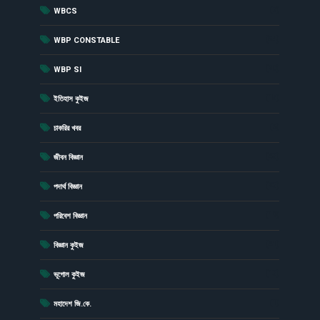
(7)
WBCS
(54)
WBP CONSTABLE
(20)
WBP SI
(15)
ইতিহাস কুইজ
(6)
চাকরির খবর
(43)
জীবন বিজ্ঞান
(23)
পদার্থ বিজ্ঞান
(19)
পরিবেশ বিজ্ঞান
(41)
বিজ্ঞান কুইজ
(13)
ভূগোল কুইজ
(1)
মহাদেশ জি.কে.