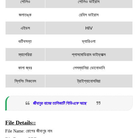
পোলিও
পোলিও ভাইরাস
জলাতঙ্ক
রেবিস ভাইরাস
এইডস
HIV
গুটিবসন্ত
ভ্যারিওলা
ম্যালেরিয়া
প্লাসমোডিয়াম ভাইভ্যাক্স
কালা জ্বর
লেসম্যানিয়া ডোনোভানি
স্লিপিং সিকনেস
ট্রাইপ্যানোসমিয়া
জীবানুর নামের তালিকাটি পিডিএফে আছে
File Details::
File Name: রোগের জীবাণুর নাম