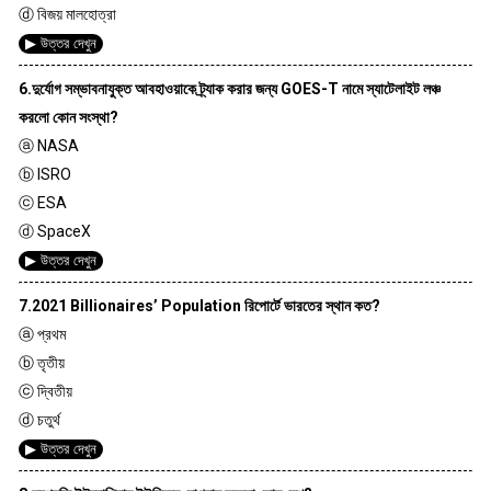
ⓓ বিজয় মালহোত্রা
▶ উত্তর দেখুন
6.দুর্যোগ সম্ভাবনাযুক্ত আবহাওয়াকে ট্র্যাক করার জন্য GOES-T নামে স্যাটেলাইট লঞ্চ
করলো কোন সংস্থা?
ⓐ NASA
ⓑ ISRO
ⓒ ESA
ⓓ SpaceX
▶ উত্তর দেখুন
7.2021 Billionaires’ Population রিপোর্টে ভারতের স্থান কত?
ⓐ প্রথম
ⓑ তৃতীয়
ⓒ দ্বিতীয়
ⓓ চতুর্থ
▶ উত্তর দেখুন