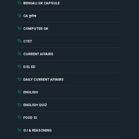
(181)
BENGALI GK CAPSULE
(142)
CA ক্যুইজ
(12)
COMPUTER GK
(2)
CTET
(229)
CURRENT AFFAIRS
(18)
D.EL.ED
(1461)
DAILY CURRENT AFFAIRS
(52)
ENGLISH
(56)
ENGLISH QUIZ
(17)
FOOD SI
(24)
G.I & REASONING