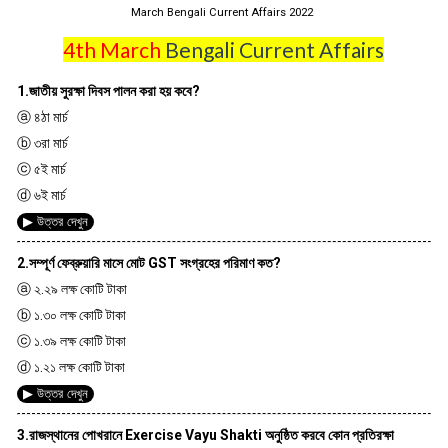
March Bengali Current Affairs 2022
4th March
Bengali Current Affairs
1.জাতীয় সুরক্ষা দিবস পালন করা হয় কবে?
ⓐ ৪ঠা মার্চ
ⓑ ৩রা মার্চ
ⓒ ৫ই মার্চ
ⓓ ৬ই মার্চ
▶ উত্তর দেখুন
2.সম্পূর্ণ ফেব্রুয়ারি মাসে মোট GST সংগ্রহের পরিমাণ কত?
ⓐ ২.২৯ লক্ষ কোটি টাকা
ⓑ ১.৩০ লক্ষ কোটি টাকা
ⓒ ১.৩৯ লক্ষ কোটি টাকা
ⓓ ১.২১ লক্ষ কোটি টাকা
▶ উত্তর দেখুন
3.রাজস্থানের পোখরানে Exercise Vayu Shakti অনুষ্ঠিত করবে কোন প্রতিরক্ষা