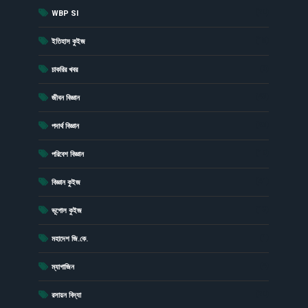
(20)
WBP SI
(15)
ইতিহাস কুইজ
(6)
চাকরির খবর
(43)
জীবন বিজ্ঞান
(23)
পদার্থ বিজ্ঞান
(19)
পরিবেশ বিজ্ঞান
(41)
বিজ্ঞান কুইজ
(13)
ভূগোল কুইজ
(1)
মহাদেশ জি.কে.
(4)
ম্যাগাজিন
(20)
রসায়ন বিদ্যা