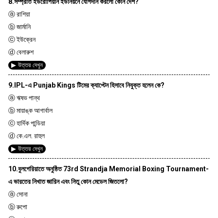
8.সম্প্রতি ইউরোপিয়ান ইউনিয়নে যোগদান করলো কোন দেশ?
ⓐ রাশিয়া
ⓑ জার্মানি
ⓒ ইউক্রেন
ⓓ বেলারুশ
▶ উত্তর দেখুন
9.IPL-এ Punjab Kings টিমের ক্যাপ্টেন হিসাবে নিযুক্ত হলেন কে?
ⓐ ঋষভ পান্থ
ⓑ মায়াঙ্ক আগার্বাল
ⓒ হার্দিক পান্ডিয়া
ⓓ কে.এল. রাহুল
▶ উত্তর দেখুন
10.বুলগেরিয়াতে অনুষ্ঠিত 73rd Strandja Memorial Boxing Tournament-
এ ভারতের নিখাত জারিন এবং নিতু কোন মেডেল জিতলো?
ⓐ সোনা
ⓑ রুপো