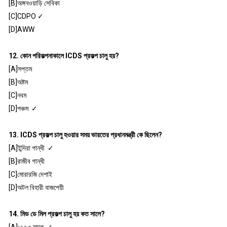
[B]অঙ্গনওয়াড়ি সেবিকা
[C]CDPO ✓
[D]AWW
12. কোন পরিকল্পনাকালে ICDS প্রকল্প চালু হয়?
[A]সপ্তম
[B]অষ্টম
[C]নবম
[D]পঞ্চম ✓
13. ICDS প্রকল্প চালু হওয়ার সময় ভারতের প্রধানমন্ত্রী কে ছিলেন?
[A]ইন্দিরা গান্ধী ✓
[B]রাজীব গান্ধী
[C]মোরারজি দেশাই
[D]অটল বিহারী বাজপেয়ী
14. মিড ডে মিল প্রকল্প চালু হয় কত সালে?