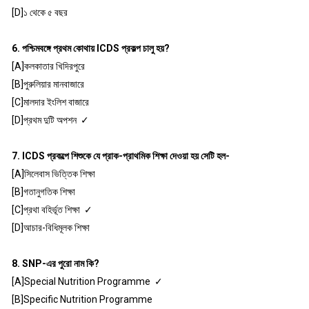
[D]১ থেকে ৫ বছর
6. পশ্চিমবঙ্গে প্রথম কোথায় ICDS প্রকল্প চালু হয়?
[A]কলকাতার খিদিরপুরে
[B]পুরুলিয়ার মানবাজারে
[C]মালদার ইংলিশ বাজারে
[D]প্রথম দুটি অপশন ✓
7. ICDS প্রকল্পে শিশুকে যে প্রাক-প্রাথমিক শিক্ষা দেওয়া হয় সেটি হল-
[A]সিলেবাস ভিত্তিক শিক্ষা
[B]গতানুগতিক শিক্ষা
[C]প্রথা বহির্ভূত শিক্ষা ✓
[D]আচার-বিধিমূলক শিক্ষা
8. SNP-এর পুরো নাম কি?
[A]Special Nutrition Programme ✓
[B]Specific Nutrition Programme