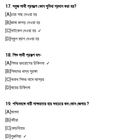
17. সবুজ সাথী প্রকল্পে কোন সুবিধা প্রদান করা হয়?
[A]চারা গাছ দেওয়া হয়
[B]জামা কাপড় দেওয়া হয়
[C]সাইকেল দেওয়া হয় ✓
[D]স্কুল ব্যাগ দেওয়া হয়
18. শিশু সাথী প্রকল্প হল-
[A]শিশুর হৃদরোগের চিকিৎসা ✓
[B]শিশুদের খাদ্য সুরক্ষা
[C]অনাথ শিশুর নামে আশ্রয়
[D]মায়ের চিকিৎসা
19. পশ্চিমবঙ্গে নারী সাক্ষরতার হার সবচেয়ে কম কোন জেলায় ?
[A]মালদা
[B]নদীয়া
[C]কোচবিহার
[D]পুরুলিয়া ✓