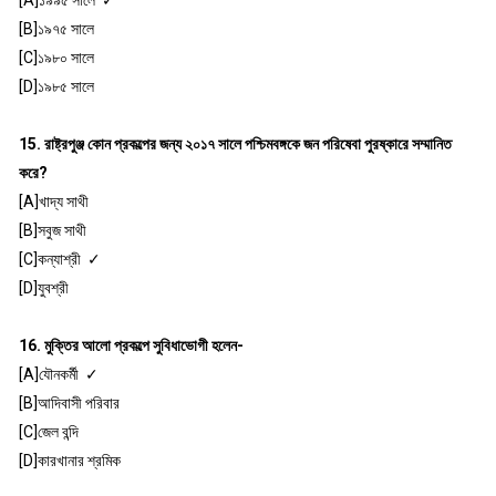
[A]১৯৯৫ সালে ✓
[B]১৯৭৫ সালে
[C]১৯৮০ সালে
[D]১৯৮৫ সালে
15. রাষ্ট্রপুঞ্জ কোন প্রকল্পের জন্য ২০১৭ সালে পশ্চিমবঙ্গকে জন পরিষেবা পুরষ্কারে সম্মানিত
করে?
[A]খাদ্য সাথী
[B]সবুজ সাথী
[C]কন্যাশ্রী ✓
[D]যুবশ্রী
16. মুক্তির আলো প্রকল্পে সুবিধাভোগী হলেন-
[A]যৌনকর্মী ✓
[B]আদিবাসী পরিবার
[C]জেল বন্দি
[D]কারখানার শ্রমিক