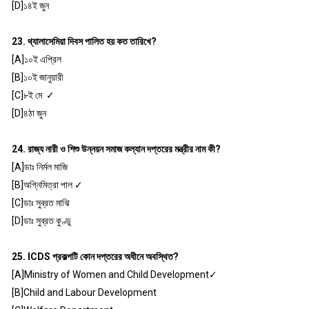
[D]১৪ই জুন
23. থ্যালাসেমিয়া দিবস পালিত হয় কত তারিখে?
[A]১০ই এপ্রিল
[B]১০ই জানুয়ারী
[C]৮ই মে ✓
[D]৪ঠা জুন
24. রাজ্য নারী ও শিশু উন্নয়ন সমাজ কল্যান দপ্তরের মন্ত্রীর নাম কী?
[A]ডাঃ নির্মল মাজি
[B]অগ্নিমিত্রা পাল ✓
[C]ডাঃ সুব্রত মাঝি
[D]ডাঃ সুব্রত কুণ্ডু
25. ICDS প্রকল্পটি কোন দপ্তরের অধীনে অবস্থিত?
[A]Ministry of Women and Child Development✓
[B]Child and Labour Development