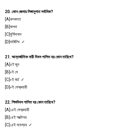
20. কোন জেলায় লিঙ্গানুপাত সর্বাধিক?
[A]কলকাতা
[B]মালদা
[C]মুর্শিদাবাদ
[D]দার্জিলিং ✓
21. আন্তর্জাতিক নারী দিবস পালিত হয় কোন তারিখে?
[A]৫ই জুন
[B]৮ই মে
[C]৮ই মার্চ ✓
[D]৮ই ফেব্রুয়ারী
22. শিশুদিবস পালিত হয় কোন তারিখে?
[A]১৪ই ফেব্রুয়ারী
[B]১৪ই অক্টোবর
[C]১৪ই নভেম্বর ✓