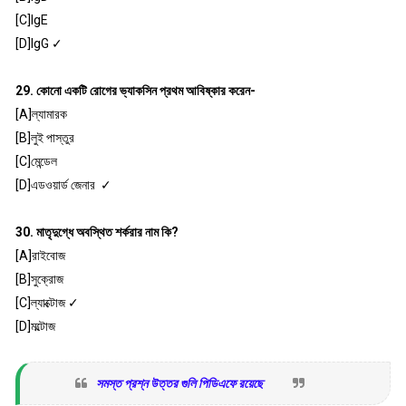
[C]IgE
[D]IgG ✓
29. কোনো একটি রোগের ভ্যাকসিন প্রথম আবিষ্কার করেন-
[A]ল্যামারক
[B]লুই পাস্তুর
[C]মেন্ডেল
[D]এডওয়ার্ড জেনার ✓
30. মাতৃদুগ্ধে অবস্থিত শর্করার নাম কি?
[A]রাইবোজ
[B]সুক্রোজ
[C]ল্যাক্টোজ ✓
[D]মল্টোজ
সমস্ত প্রশ্ন উত্তর গুলি পিডিএফে রয়েছে