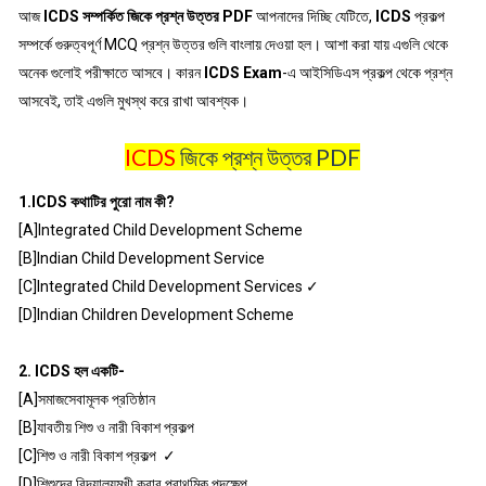
আজ
ICDS সম্পর্কিত জিকে প্রশ্ন উত্তর PDF
আপনাদের দিচ্ছি যেটিতে,
ICDS
প্রকল্প
সম্পর্কে গুরুত্বপূর্ণ MCQ প্রশ্ন উত্তর গুলি বাংলায় দেওয়া হল। আশা করা যায় এগুলি থেকে
অনেক গুলোই পরীক্ষাতে আসবে। কারন
ICDS Exam
-এ আইসিডিএস প্রকল্প থেকে প্রশ্ন
আসবেই, তাই এগুলি মুখস্থ করে রাখা আবশ্যক।
ICDS
জিকে প্রশ্ন উত্তর PDF
1.ICDS কথাটির পুরো নাম কী?
[A]Integrated Child Development Scheme
[B]Indian Child Development Service
[C]Integrated Child Development Services ✓
[D]Indian Children Development Scheme
2. ICDS হল একটি-
[A]সমাজসেবামূলক প্রতিষ্ঠান
[B]যাবতীয় শিশু ও নারী বিকাশ প্রকল্প
[C]শিশু ও নারী বিকাশ প্রকল্প ✓
[D]শিশুদের বিদ্যালয়মুখী করার প্রাথমিক পদক্ষেপ