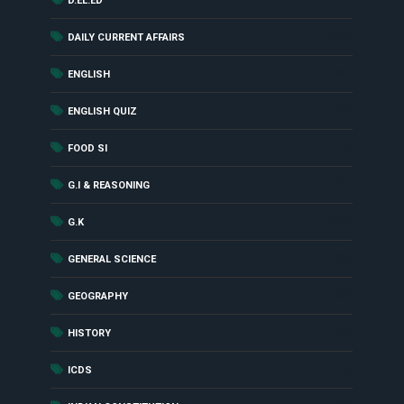
D.EL.ED
(1461)
DAILY CURRENT AFFAIRS
(52)
ENGLISH
(56)
ENGLISH QUIZ
(17)
FOOD SI
(24)
G.I & REASONING
(284)
G.K
(27)
GENERAL SCIENCE
(55)
GEOGRAPHY
(85)
HISTORY
(18)
ICDS