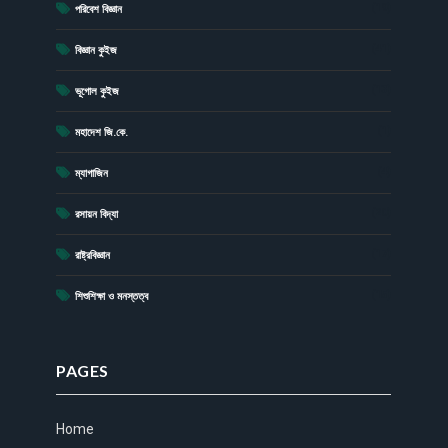
(19)
পরিবেশ বিজ্ঞান
(41)
বিজ্ঞান কুইজ
(13)
ভূগোল কুইজ
(1)
মহাদেশ জি.কে.
(4)
ম্যাগাজিন
(20)
রসায়ন বিদ্যা
(17)
রাষ্ট্রবিজ্ঞান
(15)
শিশুশিক্ষা ও মনস্তত্ব
PAGES
Home