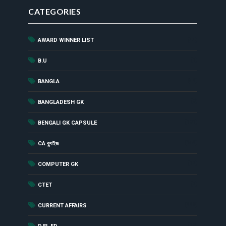
CATEGORIES
AWARD WINNER LIST
(44)
(1)
B.U
(52)
BANGLA
(8)
BANGLADESH GK
(181)
BENGALI GK CAPSULE
(142)
CA ক্যুইজ
(12)
COMPUTER GK
(2)
CTET
(229)
CURRENT AFFAIRS
(18)