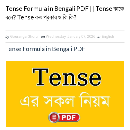
Tense Formula in Bengali PDF || Tense কাকে
বলে? Tense কত প্রকার ও কি কি?
by
Gouranga Ghorui
on
Wednesday, January 07, 2026
in
English
Tense Formula in Bengali PDF