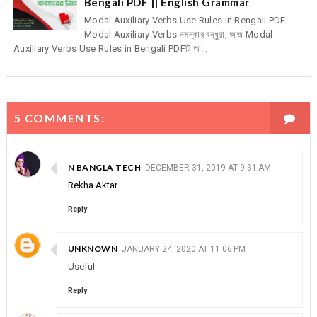
Bengali PDF || English Grammar
Modal Auxiliary Verbs Use Rules in Bengali PDF
Modal Auxiliary Verbs নমস্কার বন্ধুরা, আজ Modal
Auxiliary Verbs Use Rules in Bengali PDFটি আ...
5 COMMENTS:
N BANGLA TECH
DECEMBER 31, 2019 AT 9:31 AM
Rekha Aktar
Reply
UNKNOWN
JANUARY 24, 2020 AT 11:06 PM
Useful
Reply