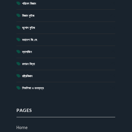
(19)
পরিবেশ বিজ্ঞান
(41)
বিজ্ঞান কুইজ
(13)
ভূগোল কুইজ
(1)
মহাদেশ জি.কে.
(4)
ম্যাগাজিন
(20)
রসায়ন বিদ্যা
(17)
রাষ্ট্রবিজ্ঞান
(15)
শিশুশিক্ষা ও মনস্তত্ব
PAGES
Home