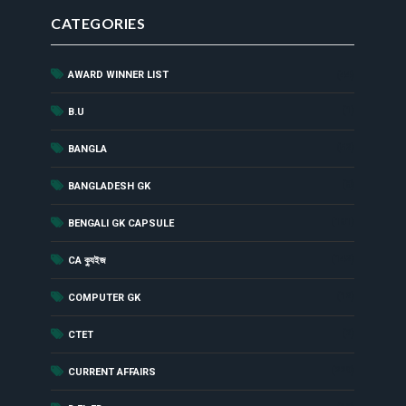
CATEGORIES
AWARD WINNER LIST
(44)
(1)
B.U
(52)
BANGLA
(8)
BANGLADESH GK
(181)
BENGALI GK CAPSULE
(142)
CA ক্যুইজ
(12)
COMPUTER GK
(2)
CTET
(229)
CURRENT AFFAIRS