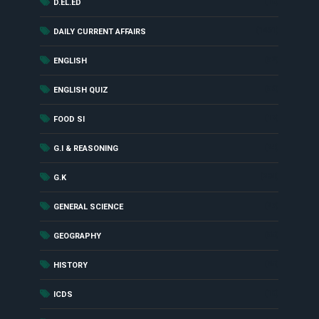
(18)
D.EL.ED
(1461)
DAILY CURRENT AFFAIRS
(52)
ENGLISH
(56)
ENGLISH QUIZ
(17)
FOOD SI
(24)
G.I & REASONING
(284)
G.K
(27)
GENERAL SCIENCE
(55)
GEOGRAPHY
(85)
HISTORY
(18)
ICDS