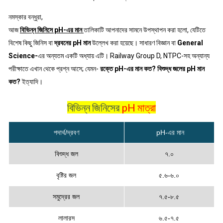
নমস্কার বন্ধুরা,
আজ
বিভিন্ন জিনিসে pH-এর মান
তালিকাটি আপনাদের সামনে উপস্থাপন করা হলো, যেটিতে
বিশেষ কিছু জিনিস বা
দ্রবনের pH মান
উল্লেখ করা হয়েছে। সাধারণ বিজ্ঞান বা
General
Science-
এর অন্যতম একটি অধ্যায় এটি। Railway Group D, NTPC-সহ অন্যান্য
পরীক্ষাতে এখান থেকে প্রশ্ন আসে; যেমন-
রক্তে pH-এর মান কত?
বিশুদ্ধ জলের pH মান
কত?
ইত্যাদি।
বিভিন্ন জিনিসের
pH মাত্রা
পদার্থ/দ্রবণ
pH-এর মান
বিশুদ্ধ জল
৭.০
বৃষ্টির জল
৫.৬-৬.০
সমুদ্রের জল
৭.৫-৮.৫
লালারস
৬.৫-৭.৫