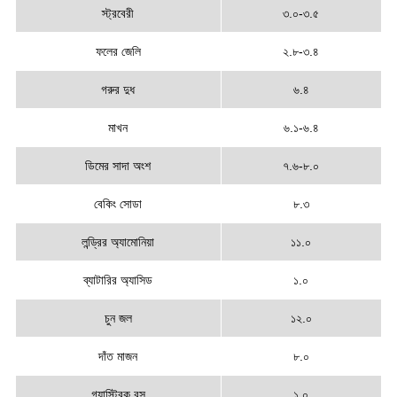
স্ট্রবেরী
৩.০-৩.৫
ফলের জেলি
২.৮-৩.৪
গরুর দুধ
৬.৪
মাখন
৬.১-৬.৪
ডিমের সাদা অংশ
৭.৬-৮.০
বেকিং সোডা
৮.৩
লন্ড্রির অ্যামোনিয়া
১১.০
ব্যাটারির অ্যাসিড
১.০
চুন জল
১২.০
দাঁত মাজন
৮.০
গ্যাস্ট্রিক রস
১.০