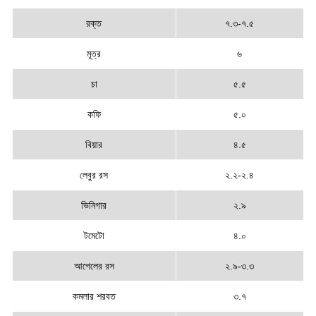
রক্ত
৭.৩-৭.৫
মূত্র
৬
চা
৫.৫
কফি
৫.০
বিয়ার
৪.৫
লেবুর রস
২.২-২.৪
ভিনিগার
২.৯
টমেটো
৪.০
আপেলের রস
২.৯-৩.৩
কমলার শরবত
৩.৭