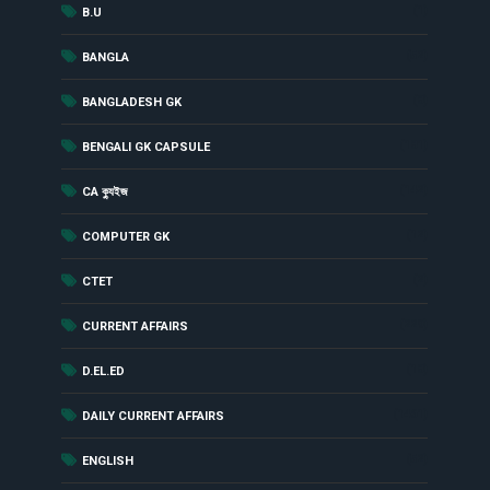
(1)
B.U
(52)
BANGLA
(8)
BANGLADESH GK
(181)
BENGALI GK CAPSULE
(142)
CA ক্যুইজ
(12)
COMPUTER GK
(2)
CTET
(229)
CURRENT AFFAIRS
(18)
D.EL.ED
(1461)
DAILY CURRENT AFFAIRS
(52)
ENGLISH