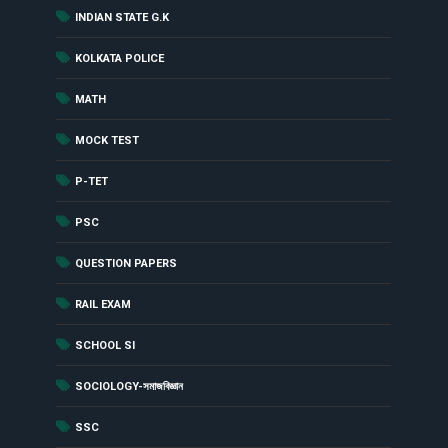
(10)
INDIAN STATE G.K
(4)
KOLKATA POLICE
(48)
MATH
(417)
MOCK TEST
(90)
P-TET
(29)
PSC
(8)
QUESTION PAPERS
(62)
RAIL EXAM
(1)
SCHOOL SI
(1)
SOCIOLOGY-সমাজবিজ্ঞান
(19)
SSC