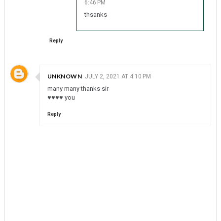
6:46 PM
thsanks
Reply
UNKNOWN
JULY 2, 2021 AT 4:10 PM
many many thanks sir
♥♥♥♥ you
Reply