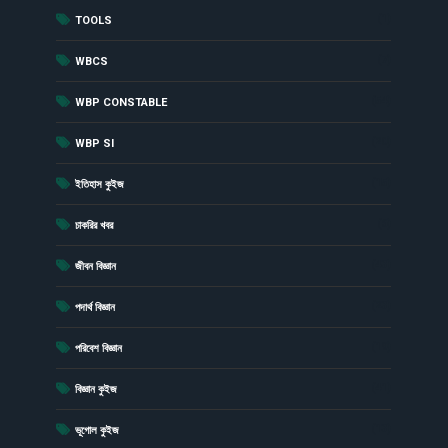
(1)
TOOLS
(7)
WBCS
(54)
WBP CONSTABLE
(20)
WBP SI
(15)
ইতিহাস কুইজ
(6)
চাকরির খবর
(43)
জীবন বিজ্ঞান
(23)
পদার্থ বিজ্ঞান
(19)
পরিবেশ বিজ্ঞান
(41)
বিজ্ঞান কুইজ
(13)
ভূগোল কুইজ